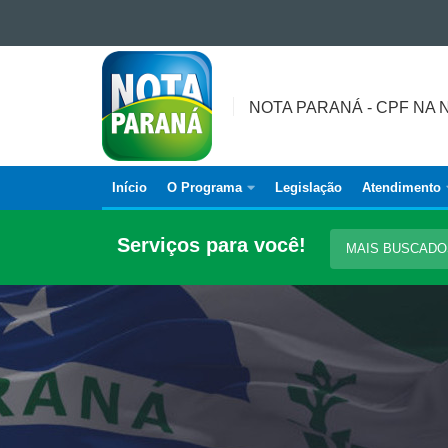
Ir para o conteúdo
NOTA
Ir para a navegação
PARANÁ
Ir para a busca
-
NOTA PARANÁ - CPF NA 
Mapa do site
CPF
NA
NOTA
Início
O Programa
Legislação
Atendimento
Navegação
É
DINHEIRO
principal
Serviços para você!
MAIS BUSCAD
DE
VOLTA