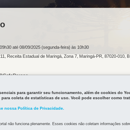
ro
 09h30
até
08/09/2025 (segunda-feira) às 10h30
211
,
Receita Estadual de Maringá
,
Zona 7
,
Maringá
-
PR
,
87020-010
,
B
/@SefaParana
essenciais para garantir seu funcionamento, além de cookies do Y
 para coleta de estatísticas de uso. Você pode escolher como tra
Volt
e nossa Política de Privacidade.
rtal não funciona plenamente. Esses cookies não coletam informações sobre 