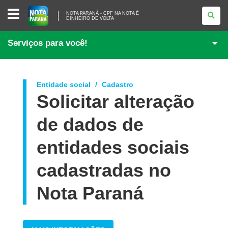
NOTA
NOTA PARANÁ - CPF NA NOTA É
PARANÁ
DINHEIRO DE VOLTA
-
CPF
NA
Serviços para você!
NOTA
É
DINHEIRO
DE
VOLTA
Entidade social
Cadastro
Solicitar alteração
de dados de
entidades sociais
cadastradas no
Nota Paraná