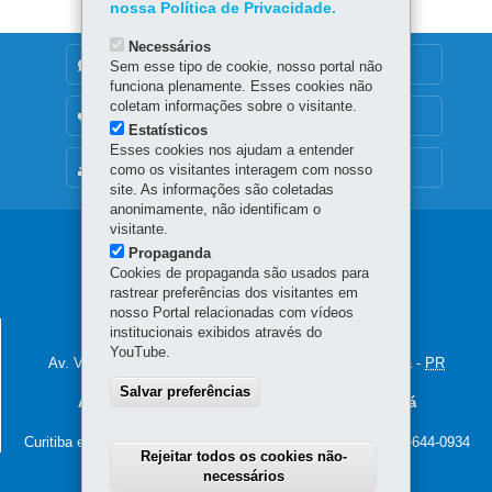
nossa Política de Privacidade.
Necessários
DENUNCIE CORRUPÇÃO
Sem esse tipo de cookie, nosso portal não
funciona plenamente. Esses cookies não
coletam informações sobre o visitante.
OUVIDORIA
Estatísticos
Esses cookies nos ajudam a entender
MAPA DO SITE
como os visitantes interagem com nosso
site. As informações são coletadas
anonimamente, não identificam o
visitante.
Navegação
Propaganda
Cookies de propaganda são usados para
principal
rastrear preferências dos visitantes em
nosso Portal relacionadas com vídeos
SECRETARIA DA FAZENDA
institucionais exibidos através do
YouTube.
Av. Vicente Machado, 445 - Centro
-
80420-902
-
Curitiba
-
PR
MAPA
Salvar preferências
Atendimento telefônico do Programa Nota Paraná
De segunda a sexta-feira, das 7h às 19h
Curitiba e região:
(41) 3200-5004
- Demais localidades:
0800-644-0934
Rejeitar todos os cookies não-
necessários