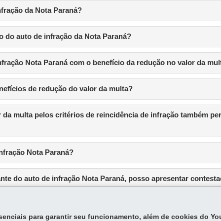
nfração da Nota Paraná?
o do auto de infração da Nota Paraná?
fração Nota Paraná com o benefício da redução no valor da mul
nefícios de redução do valor da multa?
r da multa pelos critérios de reincidência de infração também p
infração Nota Paraná?
te do auto de infração Nota Paraná, posso apresentar contesta
egras relativas ao auto de Infração Nota Paraná?
essenciais para garantir seu funcionamento, além de cookies do Y