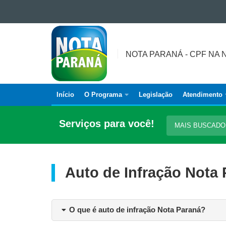
Ir para o conteúdo
NOTA
Ir para a navegação
PARANÁ
Ir para a busca
-
NOTA PARANÁ - CPF NA 
Mapa do site
CPF
NA
NOTA
Início
O Programa
Legislação
Atendimento
Navegação
É
DINHEIRO
principal
Serviços para você!
MAIS BUSCAD
DE
VOLTA
Auto de Infração Nota
O que é auto de infração Nota Paraná?